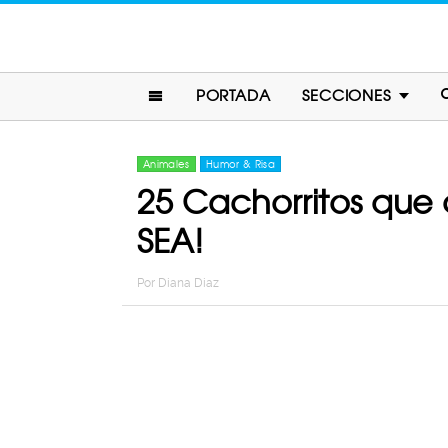
PORTADA
SECCIONES
Animales
Humor & Risa
25 Cachorritos que
SEA!
Por
Diana Diaz