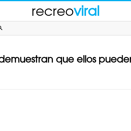
recreo
viral
 demuestran que ellos pued