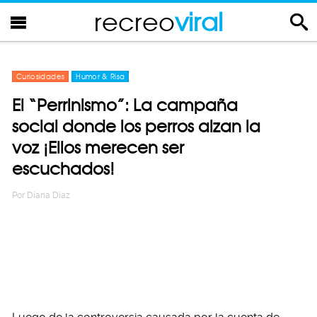
recreo
viral
Curiosidades
Humor & Risa
El “Perrinismo”: La campaña
social donde los perros alzan la
voz ¡Ellos merecen ser
escuchados!
Por
Diana Diaz