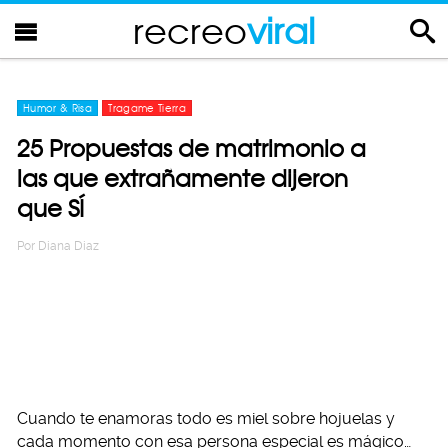
recreo
viral
Humor & Risa
Tragame Tierra
25 Propuestas de matrimonio a
las que extrañamente dijeron
que SÍ
Por
Diana Diaz
Cuando te enamoras todo es miel sobre hojuelas y
cada momento con esa persona especial es mágico…