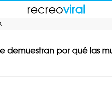
recreo
viral
ue demuestran por qué las mu