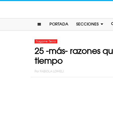
PORTADA
SECCIONES
Tragame Tierra
25 -más- razones q
tiempo
Por
FABIOLA LOMELI