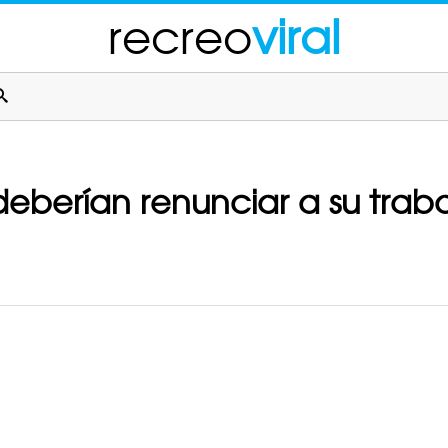
recreo
viral
 deberían renunciar a su trab