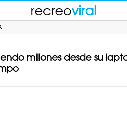
recreo
viral
iendo millones desde su lapto
empo