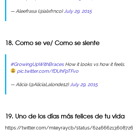
— Aleefrasa (@ialxfrnco)
July 29, 2015
18. Como se ve/ Como se siente
#GrowingUpWithBraces
How it looks vs how it feels.
pic.twitter.com/fDUhFpTFvo
— Alicia (@AliciaLalonde12)
July 29, 2015
19. Uno de los días más felices de tu vida
https://twitter.com/mileyraycb/status/62466621360872