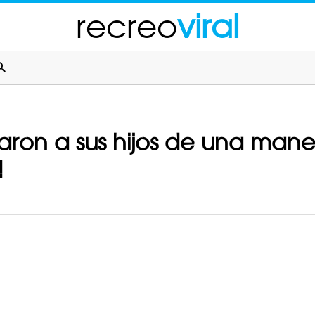
recreo
viral
earon a sus hijos de una man
!