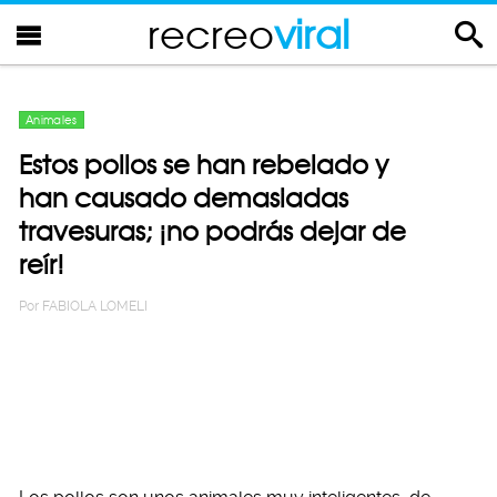
recreo
viral
Animales
Estos pollos se han rebelado y
han causado demasiadas
travesuras; ¡no podrás dejar de
reír!
Por
FABIOLA LOMELI