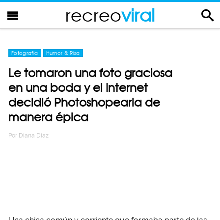
recreo
viral
Fotografia
Humor & Risa
Le tomaron una foto graciosa
en una boda y el Internet
decidió Photoshopearla de
manera épica
Por
Diana Diaz