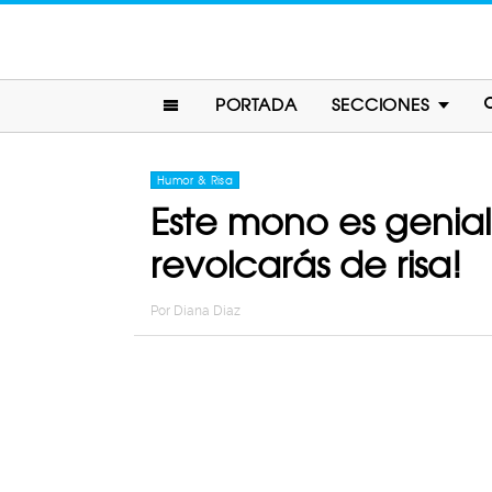
PORTADA
SECCIONES
Humor & Risa
Este mono es genial
revolcarás de risa!
Por
Diana Diaz