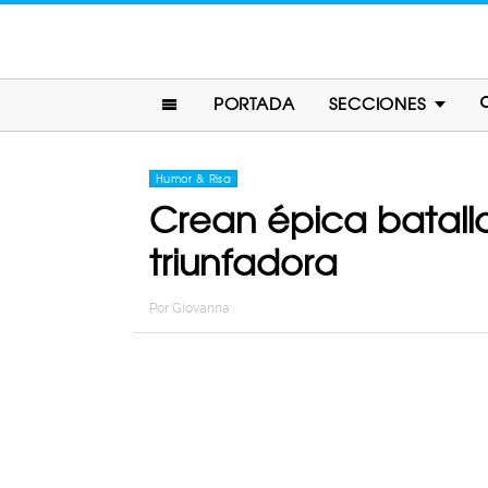
PORTADA
SECCIONES
Humor & Risa
Crean épica batalla
triunfadora
Por
Giovanna