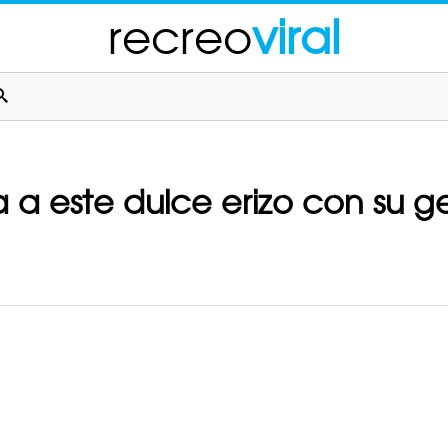
recreo
viral
 a este dulce erizo con su g