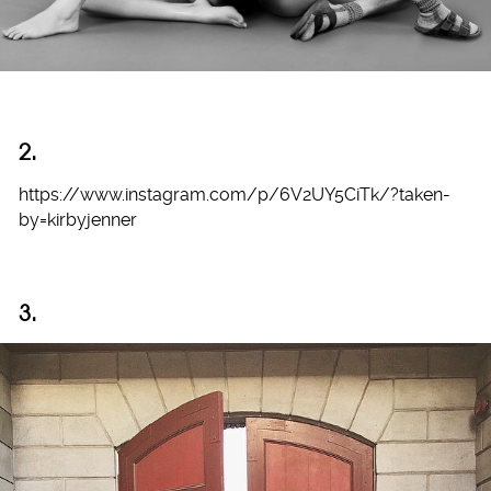
2.
https://www.instagram.com/p/6V2UY5CiTk/?taken-
by=kirbyjenner
3.