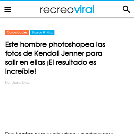
recreo
viral
Curiosidades
Humor & Risa
Este hombre photoshopea las
fotos de Kendall Jenner para
salir en ellas ¡El resultado es
increíble!
Por
Diana Diaz