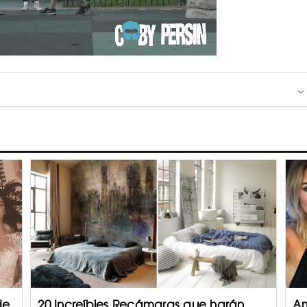
de
20 Increíbles Recámaras que harán
Am