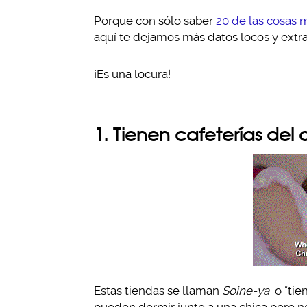
Porque con sólo saber
20 de las cosas 
aquí te dejamos más datos locos y extr
¡Es una locura!
1. Tienen cafeterías del
Estas tiendas se llaman
Soine-ya
o “tie