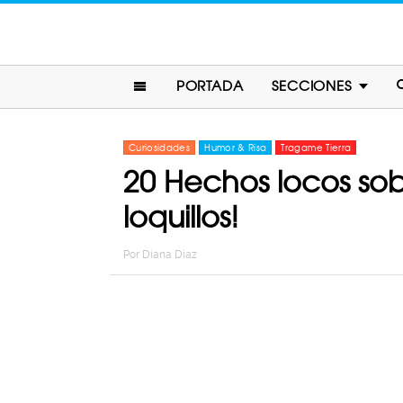
PORTADA
SECCIONES
Curiosidades
Humor & Risa
Tragame Tierra
20 Hechos locos sob
loquillos!
Por
Diana Diaz