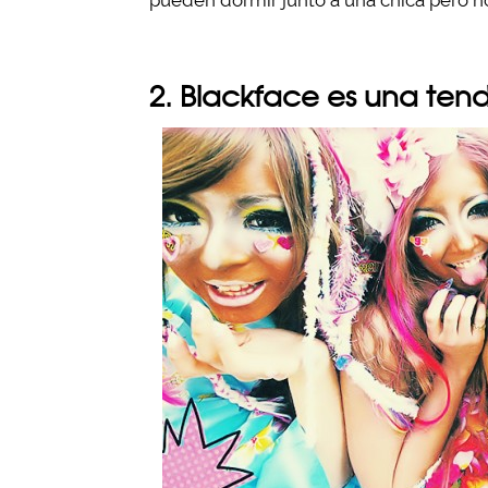
pueden dormir junto a una chica pero n
2. Blackface es una te