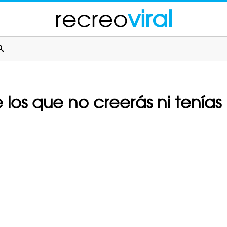
recreo
viral
e los que no creerás ni tenías