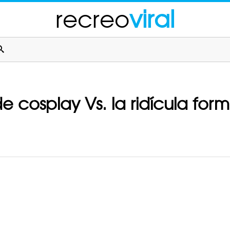
recreo
viral
de cosplay Vs. la ridícula fo