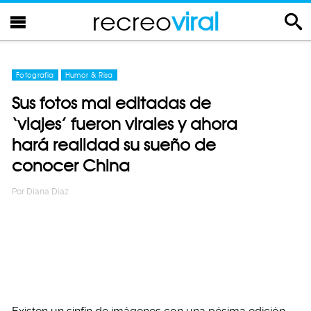
recreo
viral
Fotografia
Humor & Risa
Sus fotos mal editadas de
‘viajes’ fueron virales y ahora
hará realidad su sueño de
conocer China
Por
Diana Diaz