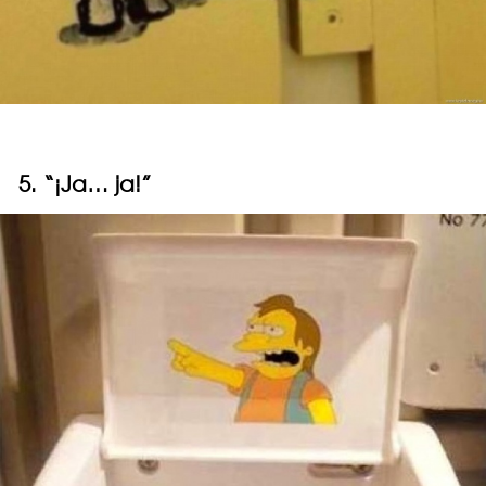
5. “¡Ja… ja!”