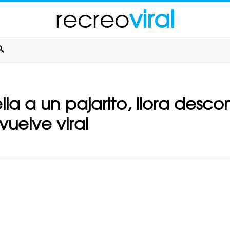
recreo
viral
la a un pajarito, llora desc
vuelve viral