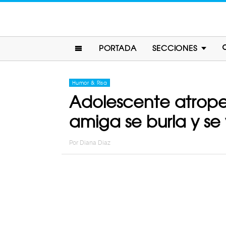
PORTADA
SECCIONES
Humor & Risa
Adolescente atropel
amiga se burla y se 
Por
Diana Diaz