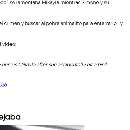
ee”, se lamentaba Mikayla mientras Simone y su
l crimen y buscar al pobre animalito para enterrarlo… y
l video:
ere is Mikayla after she accidentally hit a bird
2016
dejaba