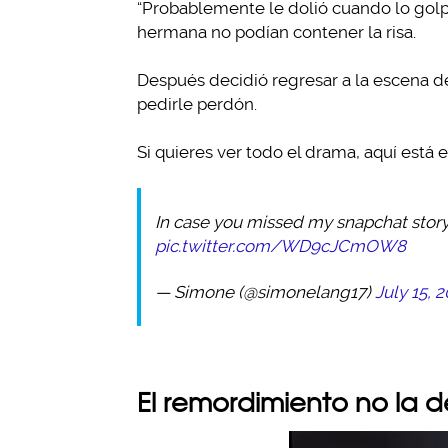
“Probablemente le dolió cuando lo golp
hermana no podían contener la risa.
Después decidió regresar a la escena de
pedirle perdón.
Si quieres ver todo el drama, aquí está e
In case you missed my snapchat story h
pic.twitter.com/WD9cJCmOW8
— Simone (@simonelang17)
July 15, 
El remordimiento no la 