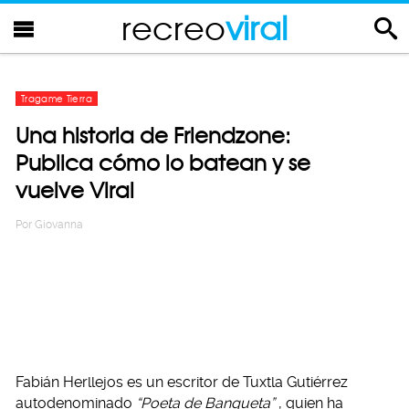
recreo
viral
Tragame Tierra
Una historia de Friendzone:
Publica cómo lo batean y se
vuelve Viral
Por
Giovanna
Fabián Herllejos es un escritor de Tuxtla Gutiérrez
autodenominado
“Poeta de Banqueta”
, quien ha