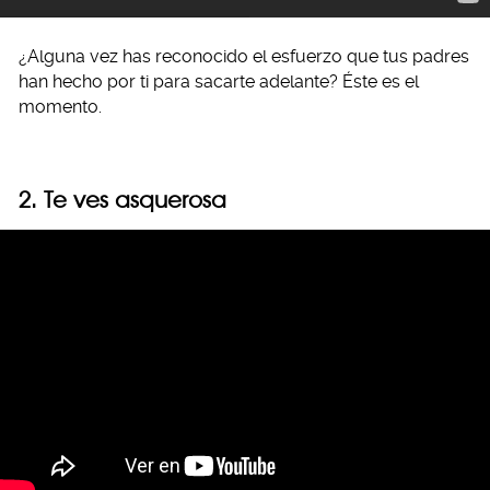
¿Alguna vez has reconocido el esfuerzo que tus padres
han hecho por ti para sacarte adelante? Éste es el
momento.
2. Te ves asquerosa