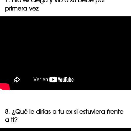
7. Ella es ciega y vio a su bebé por
primera vez
8. ¿Qué le dirías a tu ex si estuviera frente
a ti?