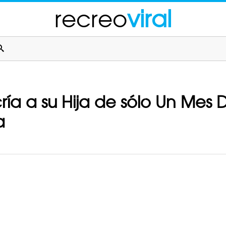
recreo
viral
ía a su Hija de sólo Un Mes
a