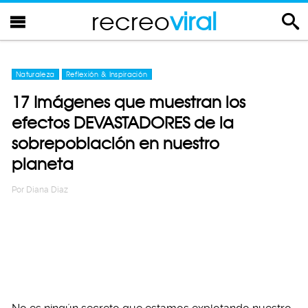
recreo
viral
Naturaleza
Reflexión & Inspiración
17 Imágenes que muestran los
efectos DEVASTADORES de la
sobrepoblación en nuestro
planeta
Por
Diana Diaz