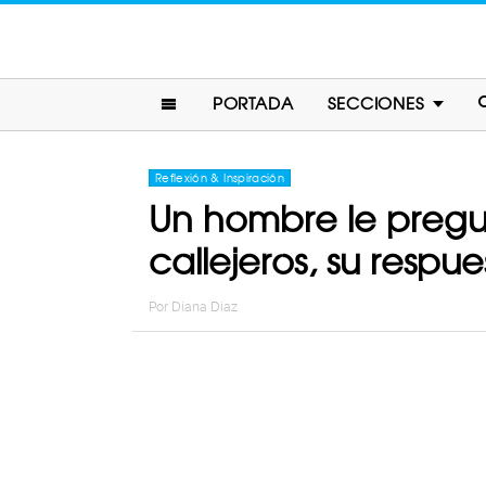
PORTADA
SECCIONES
Reflexión & Inspiración
Un hombre le pregun
callejeros, su respu
Por
Diana Diaz