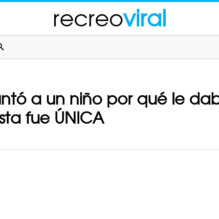
recreo
viral
tó a un niño por qué le dab
esta fue ÚNICA