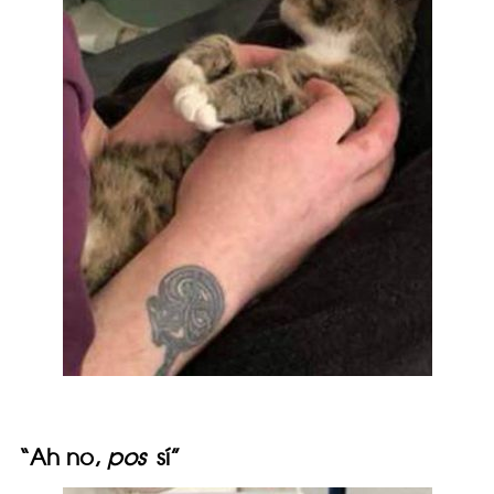
“Ah no,
pos
sí”