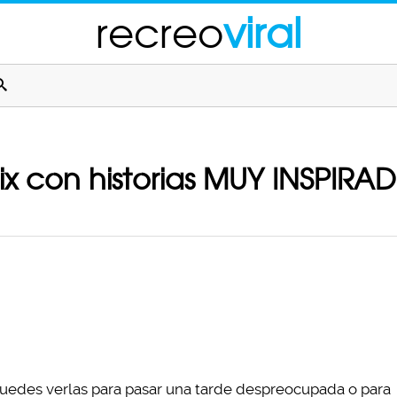
recreo
viral
flix con historias MUY INSPIR
 puedes verlas para pasar una tarde despreocupada o para