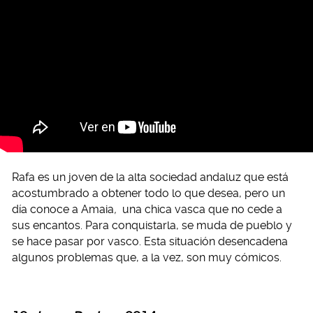
Rafa es un joven de la alta sociedad andaluz que está
acostumbrado a obtener todo lo que desea, pero un
día conoce a Amaia
,
una chica vasca que no cede a
sus encantos. Para conquistarla, se muda de pueblo y
se hace pasar por vasco. Esta situación desencadena
algunos problemas que, a la vez, son muy cómicos.