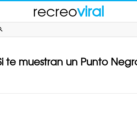
recreo
viral
! Si te muestran un Punto Neg