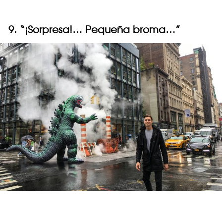
9. “¡Sorpresa!… Pequeña broma…”