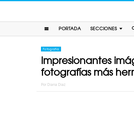
PORTADA
SECCIONES
Fotografia
Impresionantes imá
fotografías más he
Por
Diana Diaz