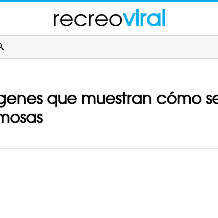
recreo
viral
genes que muestran cómo se
rmosas