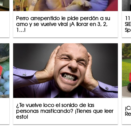
Perro arrepentido le pide perdón a su
11
amo y se vuelve viral ¡A llorar en 3, 2,
SI
1…!
Sp
¿Te vuelve loco el sonido de las
¡C
personas masticando? ¡Tienes que leer
Re
esto!