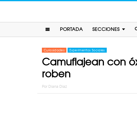
PORTADA
SECCIONES
Curiosidades
Experimentos Sociales
Camuflajean con óx
roben
Por
Diana Diaz