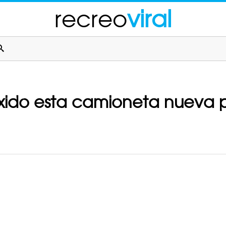
recreo
viral
ido esta camioneta nueva p