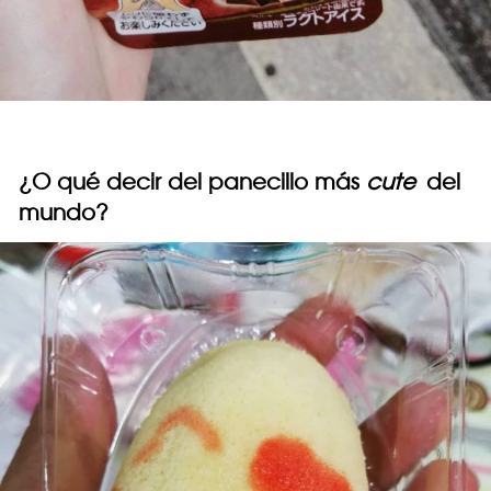
¿O qué decir del panecillo más
cute
del
mundo?