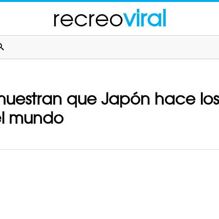
recreo
viral
uestran que Japón hace los
el mundo