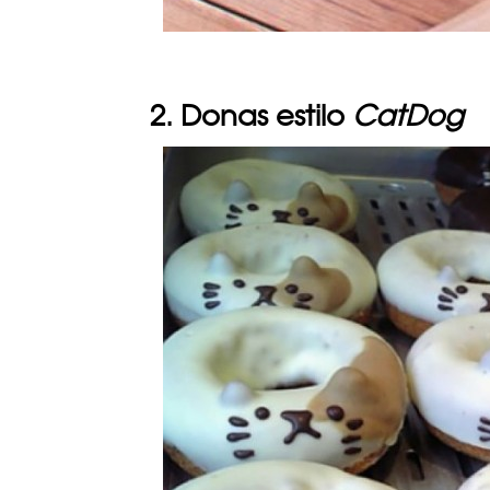
2. Donas estilo
CatDog