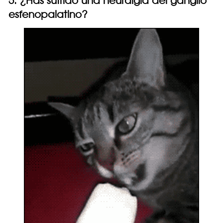
5. ¿Has sufrido una neuralgia del ganglio
esfenopalatino?