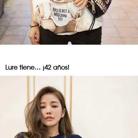
Lure tiene… ¡42 años!