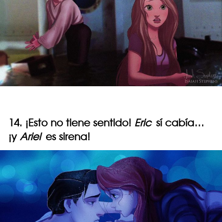
14. ¡Esto no tiene sentido!
Eric
sí cabía…
¡y
Ariel
es sirena!