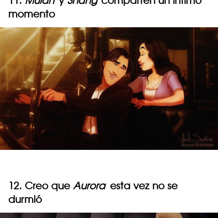
11.
Mulán
y
Shang
comparten un íntimo
momento
12. Creo que
Aurora
esta vez no se
durmió