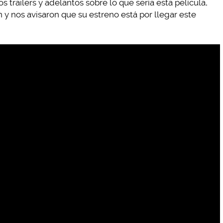
 trailers y adelantos sobre lo que sería esta película,
y nos avisaron que su estreno está por llegar este