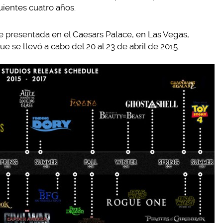
uientes cuatro años.
ue presentada en el Caesars Palace, en Las Vegas,
se llevó a cabo del 20 al 23 de abril de 2015.