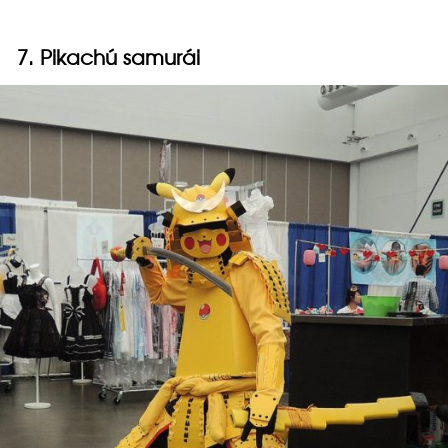
7. Pikachú samurái