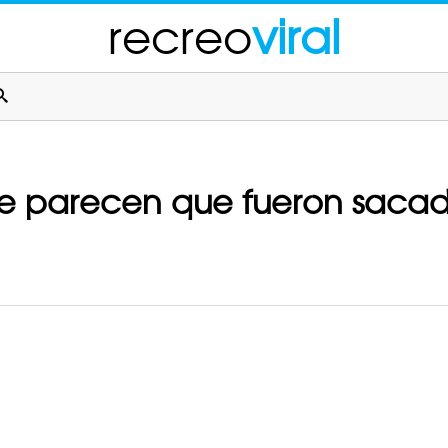
recreo
viral
ue parecen que fueron saca