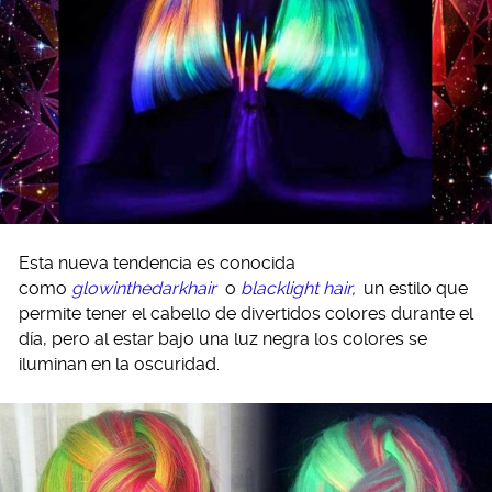
Esta nueva tendencia es conocida
como
glowinthedarkhair
o
blacklight hair
,
un estilo que
permite tener el cabello de divertidos colores durante el
día, pero al estar bajo una luz negra los colores se
iluminan en la oscuridad.