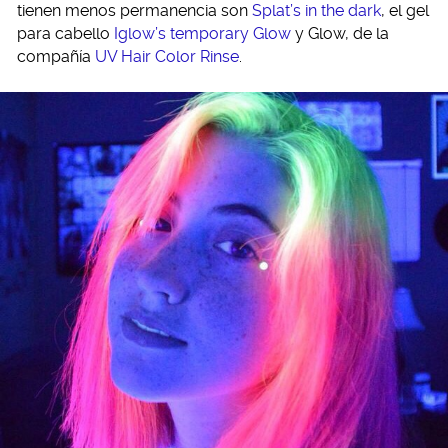
tienen menos permanencia son
Splat’s in the dark
, el gel
para cabello
Iglow’s temporary Glow
y Glow, de la
compañía
UV Hair Color Rinse
.