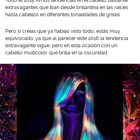
Todo el 2015 vimos tendencias en el cabello bastante
extravagantes que iban desde brillantina en las raíces
hasta cabellos en diferentes tonalidades de grises.
Pero si creías que ya habías visto todo, estás muy
equivocado; ya que al parecer este 2016 la tendencia
extravagante sigue, pero en esta ocasión con un
cabello multicolor que brilla en la oscuridad.