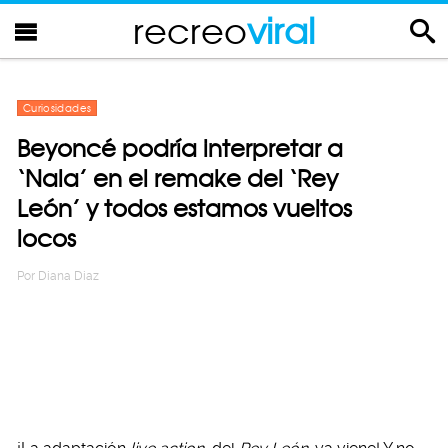
recreo
viral
Curiosidades
Beyoncé podría interpretar a
‘Nala’ en el remake del ‘Rey
León’ y todos estamos vueltos
locos
Por
Diana Diaz