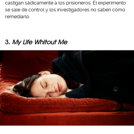
castigan sádicamente a los prisioneros. El experimento
se sale de control y los investigadores no saben cómo
remediarlo.
3.
My Life Whitout Me