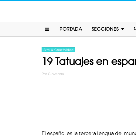
PORTADA
SECCIONES
Arte & Creatividad
19 Tatuajes en espa
Por
Giovanna
El español es la tercera lengua del m