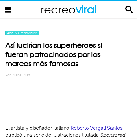
recreo
viral
Arte & Creatividad
Así lucirían los superhéroes si
fueran patrocinados por las
marcas más famosas
Por
Diana Diaz
El artista y diseñador italiano
Roberto Vergati Santos
publicó una serie de ilustraciones titulada
Sponsored