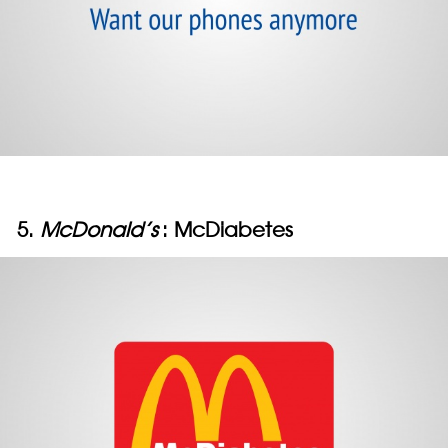
5.
McDonald’s
: McDiabetes