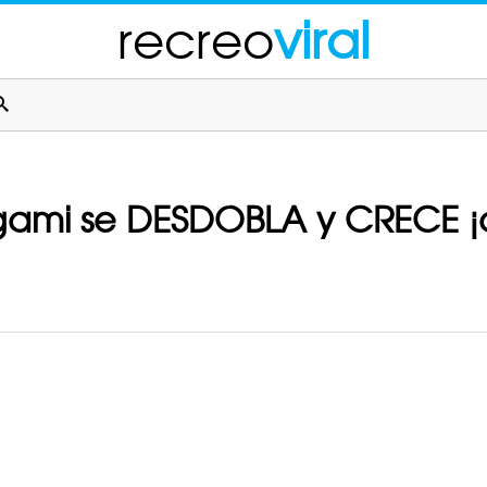
recreo
viral
gami se DESDOBLA y CRECE ¡a