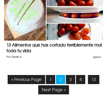
13 Alimentos que has cortado terriblemente mal
toda tu vida
Por
Daniel A.
April 4
« Previous Page
1
2
3
4
13
…
Next Page »