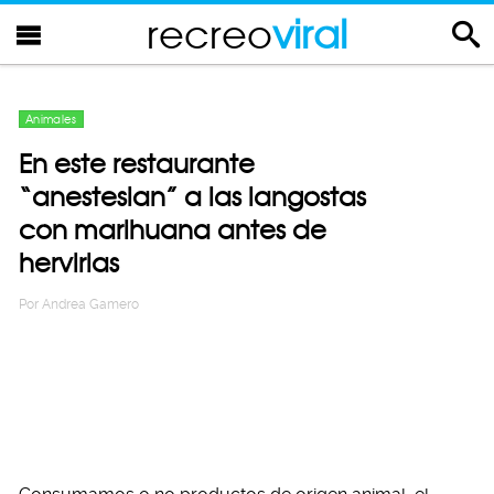
recreo
viral
Animales
En este restaurante
“anestesian” a las langostas
con marihuana antes de
hervirlas
Por
Andrea Gamero